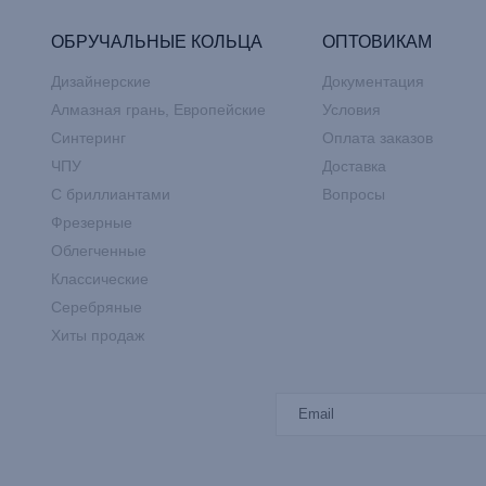
ОБРУЧАЛЬНЫЕ КОЛЬЦА
ОПТОВИКАМ
Дизайнерские
Документация
Алмазная грань, Европейские
Условия
Синтеринг
Оплата заказов
ЧПУ
Доставка
С бриллиантами
Вопросы
Фрезерные
Облегченные
Классические
Серебряные
Хиты продаж