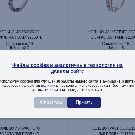
КОЛЬЦО ИЗ ЗОЛОТА С
КОЛЬЦО ИЗ ЖЕЛТОГО ЗО
РИЛЛИАНТАМИ 921507Б
С БРИЛЛИАНТАМИ 9215
Средний вес
2.6
Средний вес
7.8
Ширина
2.7
Ширина
5
Файлы cookies и аналогичные технологии на
данном сайте
используем cookies для улучшения работы нашего сайта. Нажимая «Принять»
лашаетесь с условиями
политики
. Продолжая использовать сайт без нажатия
автоматически подтверждаете согласие.
КОЛЬЦО ИЗ КРАСНОГО
КОЛЬЦО КРАСНОЕ ЗОЛ
ЗОЛОТА 585 ПРОБЫ С
585 ПРОБЫ 911739