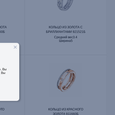
ЛОТА
КОЛЬЦО ИЗ ЗОЛОТА С
60Б
БРИЛЛИАНТАМИ 921521Б
Средний вес
3.4
Ширина
5
, Вы
, Вы
ОТО
КОЛЬЦО ИЗ КРАСНОГО
ЗОЛОТА 911660Б