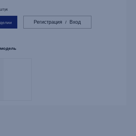
 штук
Регистрация
Вход
/
зделии
 модель