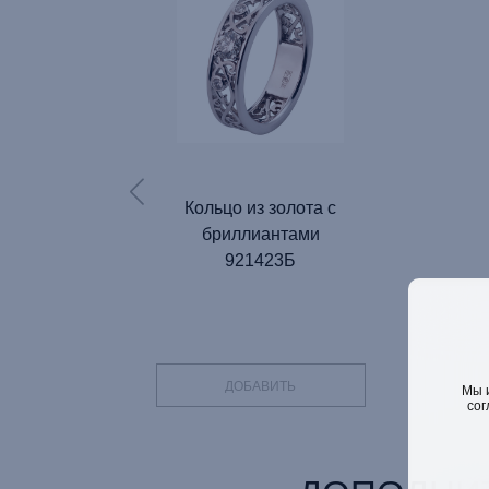
Кольцо из золота с
бриллиантами
921423Б
ДОБАВИТЬ
Мы 
сог