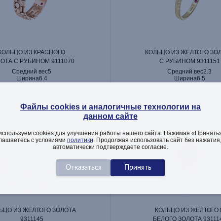
КОЛЬЦО ИЗ КРАСНОГО
КОЛЬЦО ИЗ ЖЕЛТОГО ЗО
ОТА С РУБИНОМ 9111070
С РУБИНОМ 9311151
Средний вес
5
Средний вес
2.3
Ширина
6.4
Ширина
6.5
Файлы cookies и аналогичные технологии на
данном сайте
используем cookies для улучшения работы нашего сайта. Нажимая «Принять»
лашаетесь с условиями
политики
. Продолжая использовать сайт без нажатия
автоматически подтверждаете согласие.
ЬЦО ИЗ ЖЕЛТОГО ЗОЛОТА
КОЛЬЦО ИЗ ЖЕЛТОГО 
9311145
БЕЛОГО ЗОЛОТА 93111