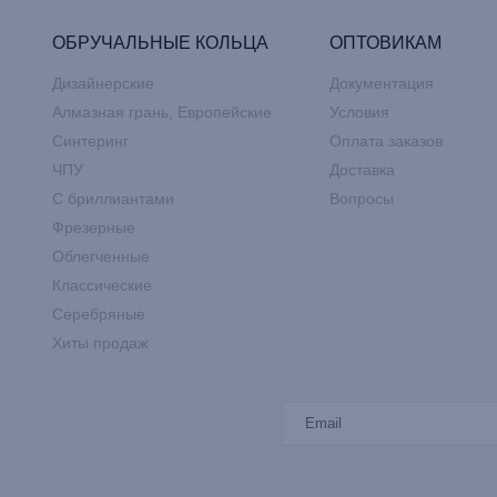
ОБРУЧАЛЬНЫЕ КОЛЬЦА
ОПТОВИКАМ
Дизайнерские
Документация
Алмазная грань, Европейские
Условия
Синтеринг
Оплата заказов
ЧПУ
Доставка
С бриллиантами
Вопросы
Фрезерные
Облегченные
Классические
Серебряные
Хиты продаж