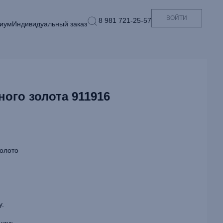
ВОЙТИ
8 981 721-25-57
иум
Индивидуальный заказ
ного золота 911916
олото
у.