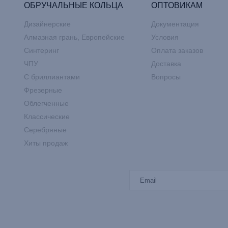
ОБРУЧАЛЬНЫЕ КОЛЬЦА
ОПТОВИКАМ
Дизайнерские
Документация
Алмазная грань, Европейские
Условия
Синтеринг
Оплата заказов
ЧПУ
Доставка
С бриллиантами
Вопросы
Фрезерные
Облегченные
Классические
Серебряные
Хиты продаж