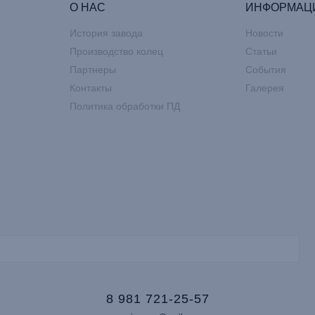
О НАС
ИНФОРМАЦ
История завода
Новости
Производство колец
Статьи
Партнеры
События
Контакты
Галерея
Политика обработки ПД
8 981 721-25-57