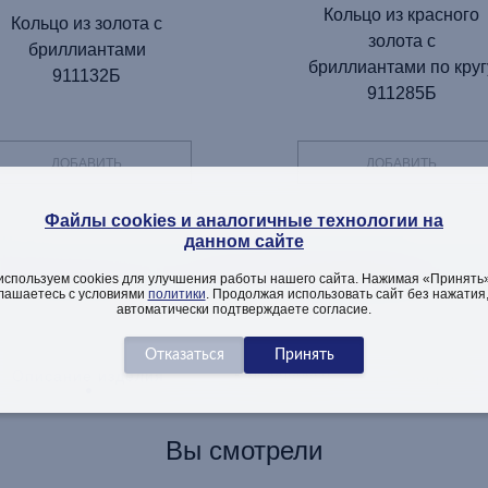
Кольцо из красного
Кольцо из золота с
золота с
бриллиантами
бриллиантами по круг
911132Б
911285Б
ДОБАВИТЬ
ДОБАВИТЬ
Файлы cookies и аналогичные технологии на
данном сайте
ТЕЛЬНАЯ ИНФОРМАЦИЯ ОБ
используем cookies для улучшения работы нашего сайта. Нажимая «Принять»
лашаетесь с условиями
политики
. Продолжая использовать сайт без нажатия
автоматически подтверждаете согласие.
Описание изделия
Как заказать
Вопросы
Вы смотрели