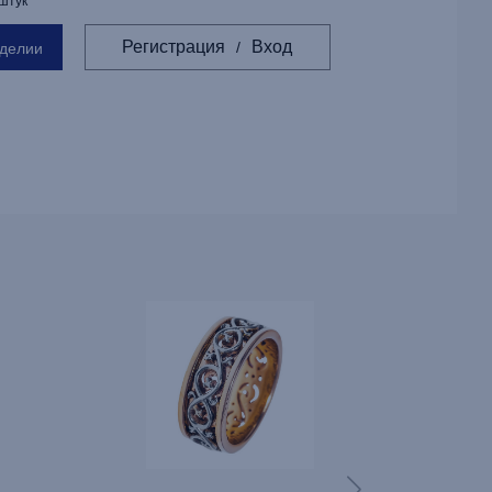
 штук
Регистрация
Вход
/
зделии