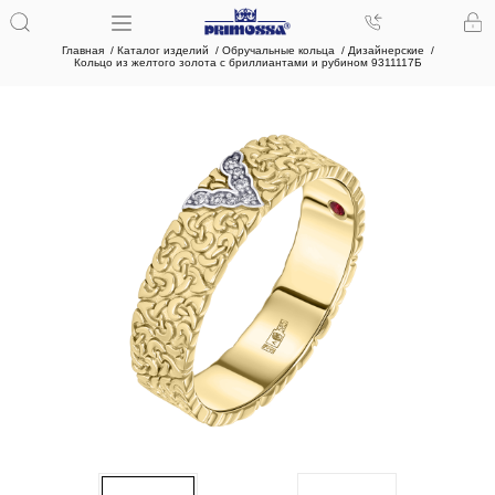
Главная
Каталог изделий
Обручальные кольца
Дизайнерские
Кольцо из желтого золота с бриллиантами и рубином 9311117Б