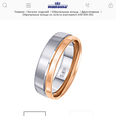
Главная
Каталог изделий
Обручальные кольца
Двухсплавные
Обручальное кольцо из золота (синтеринг) 430-000-302