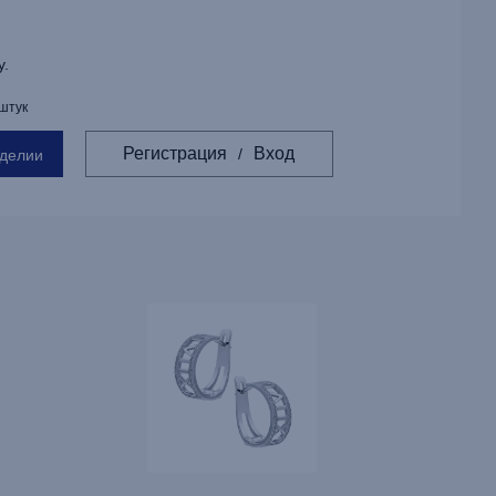
у.
 штук
Регистрация
Вход
/
зделии