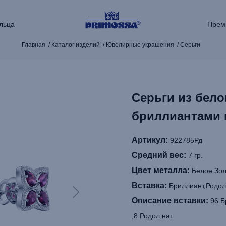
льца
Прем
Главная
Каталог изделий
Ювелирные украшения
Серьги
Серьги из бело
бриллиантами 
Артикул:
922785Рд
Средний вес:
7 гр.
Цвет металла:
Белое Зол
Вставка:
Бриллиант,Родол
Описание вставки:
96 Бр
,8 Родол.нат