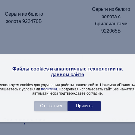
Серьги из белого
Серьги из белого
золота с
золота 922470Б
бриллиантами
922065Б
ДОБАВИТЬ
ДОБАВИТЬ
Файлы cookies и аналогичные технологии на
данном сайте
используем cookies для улучшения работы нашего сайта. Нажимая «Принять»
ТЕЛЬНАЯ ИНФОРМАЦИЯ ОБ
лашаетесь с условиями
политики
. Продолжая использовать сайт без нажатия
автоматически подтверждаете согласие.
Описание изделия
Как заказать
Вопросы