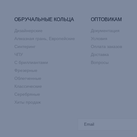
ОБРУЧАЛЬНЫЕ КОЛЬЦА
ОПТОВИКАМ
Дизайнерские
Документация
Алмазная грань, Европейские
Условия
Синтеринг
Оплата заказов
ЧПУ
Доставка
С бриллиантами
Вопросы
Фрезерные
Облегченные
Классические
Серебряные
Хиты продаж