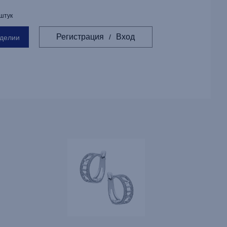
 штук
Регистрация
Вход
/
зделии