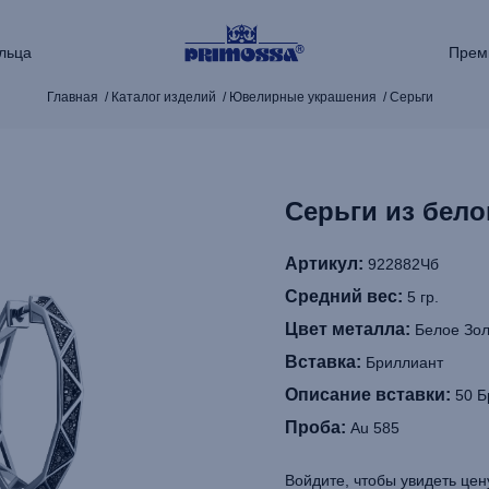
льца
Прем
Главная
Каталог изделий
Ювелирные украшения
Серьги
Серьги из бело
Артикул:
922882Чб
Средний вес:
5 гр.
Цвет металла:
Белое Зол
Вставка:
Бриллиант
Описание вставки:
50 Бр
Проба:
Au 585
Войдите, чтобы увидеть цен