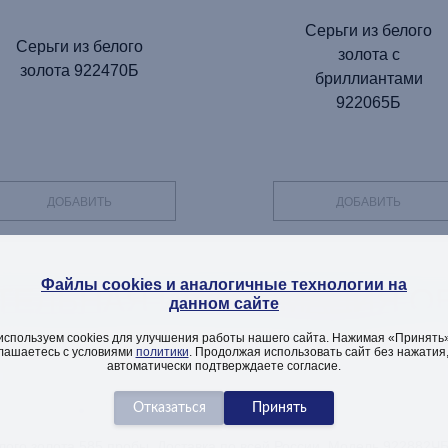
Серьги из белого
Серьги из белого
золота с
золота 922470Б
бриллиантами
922065Б
ДОБАВИТЬ
ДОБАВИТЬ
Файлы cookies и аналогичные технологии на
ТЕЛЬНАЯ ИНФОРМАЦИЯ ОБ
данном сайте
используем cookies для улучшения работы нашего сайта. Нажимая «Принять»
лашаетесь с условиями
политики
. Продолжая использовать сайт без нажатия
автоматически подтверждаете согласие.
Описание изделия
Как заказать
Вопросы
лого золота 585 пробы. Доставка по всей России. Модель 922882ЧБ