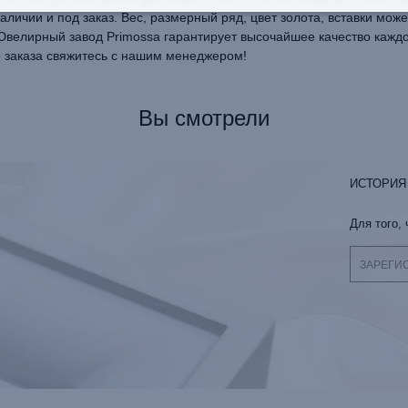
аличии и под заказ. Вес, размерный ряд, цвет золота, вставки мож
 Ювелирный завод Primossa гарантирует высочайшее качество каждо
о заказа свяжитесь с нашим менеджером!
Вы смотрели
ИСТОРИЯ
Для того,
ЗАРЕГИ