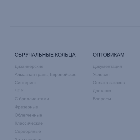
ОБРУЧАЛЬНЫЕ КОЛЬЦА
ОПТОВИКАМ
Дизайнерские
Документация
Алмазная грань, Европейские
Условия
Синтеринг
Оплата заказов
ЧПУ
Доставка
С бриллиантами
Вопросы
Фрезерные
Облегченные
Классические
Серебряные
Хиты продаж