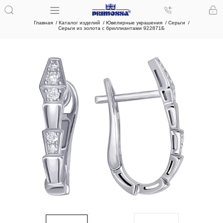
Главная
Каталог изделий
Ювелирные украшения
Серьги
Серьги из золота с бриллиантами 922871Б